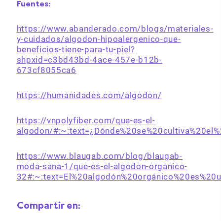
Fuentes:
https://www.abanderado.com/blogs/materiales-
y-cuidados/algodon-hipoalergenico-que-
beneficios-tiene-para-tu-piel?
shpxid=c3bd43bd-4ace-457e-b12b-
673cf8055ca6
https://humanidades.com/algodon/
https://vnpolyfiber.com/que-es-el-
algodon/#:~:text=¿Dónde%20se%20cultiva%20el
https://www.blaugab.com/blog/blaugab-
moda-sana-1/que-es-el-algodon-organico-
32#:~:text=El%20algodón%20orgánico%20es%20
Compartir en: