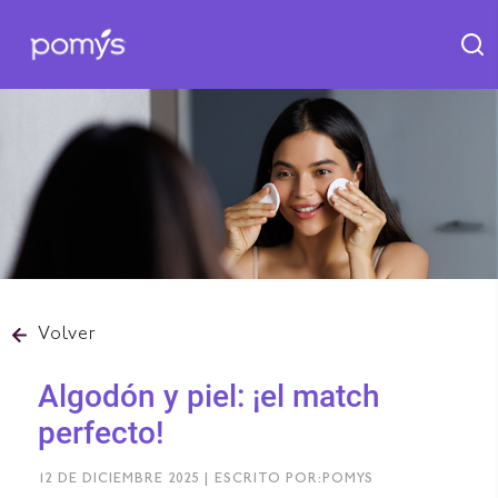
Volver
Algodón y piel: ¡el match
perfecto!
12 DE DICIEMBRE 2025 | ESCRITO POR:POMYS