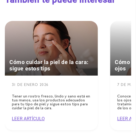
Cómo cuidar la piel de la cara:
Cómo el
sigue estos tips
ojos
31 DE ENERO 2026
7 DE MA
Tener un rostro fresco, lindo y sano está en
Conoce por
tus manos, usa los productos adecuados
los ojos y
para tu tipo de piel y sigue estos tips para
tratamient
cuidar la piel de la cara.
de los ojo
LEER ARTÍCULO
LEER AR