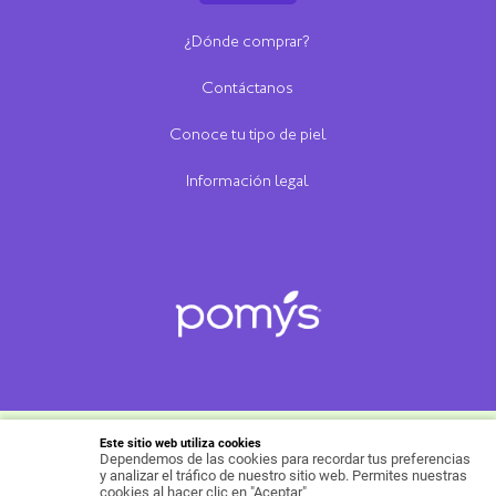
¿Dónde comprar?
Contáctanos
Conoce tu tipo de piel
Información legal
Este sitio web utiliza cookies
Dependemos de las cookies para recordar tus preferencias
Copyright ©Productos Familia S.A. 2021, todos los
y analizar el tráfico de nuestro sitio web. Permites nuestras
Política para protección de 
derechos reservados.
cookies al hacer clic en "Aceptar"