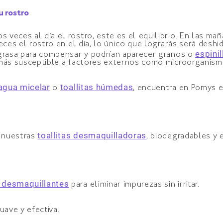
u rostro
veces al día el rostro, este es el equilibrio. En las ma
ces el rostro en el día, lo único que lograrás será deshid
espinil
 grasa para compensar y podrían aparecer granos o
 más susceptible a factores externos como microorganism
agua micelar
toallitas húmedas
o
, encuentra en Pomys e
toallitas desmaquilladoras
a nuestras
, biodegradables y e
desmaquillantes
para eliminar impurezas sin irritar.
uave y efectiva.