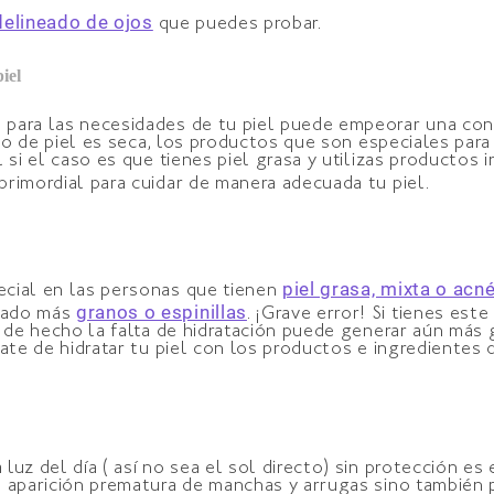
delineado de ojos
que puedes probar.
iel
para las necesidades de tu piel puede empeorar una cond
ipo de piel es seca, los productos que son especiales para
 si el caso es que tienes piel grasa y utilizas productos i
primordial para cuidar de manera adecuada tu piel.
piel grasa, mixta o acn
ecial en las personas que tienen
granos o espinillas
tado más
. ¡Grave error! Si tienes est
a, de hecho la falta de hidratación puede generar aún m
rate de hidratar tu piel con los productos e ingrediente
uz del día ( así no sea el sol directo) sin protección es 
 aparición prematura de manchas y arrugas sino también po