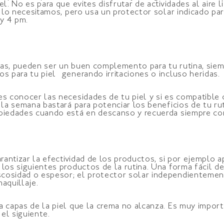
l. No es para que evites disfrutar de actividades al aire l
n lo necesitamos, pero usa un protector solar indicado para
 y 4 pm.
as, pueden ser un buen complemento para tu rutina, siemp
os para tu piel generando irritaciones o incluso heridas
es conocer las necesidades de tu piel y si es compatible
a la semana bastará para potenciar los beneficios de tu r
opiedades cuando está en descanso y recuerda siempre co
rantizar la efectividad de los productos, si por ejemplo a
 los siguientes productos de la rutina. Una forma fácil 
cosidad o espesor; el protector solar independientemente
aquillaje.
a capas de la piel que la crema no alcanza. Es muy impo
el siguiente.