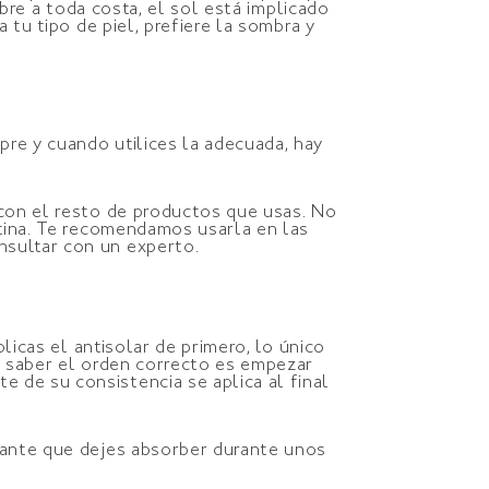
ibre a toda costa, el sol está implicado
 tu tipo de piel, prefiere la sombra y
re y cuando utilices la adecuada, hay
.
 con el resto de productos que usas. No
utina. Te recomendamos usarla en las
nsultar con un experto.
plicas el antisolar de primero, lo único
de saber el orden correcto es empezar
 de su consistencia se aplica al final
rtante que dejes absorber durante unos