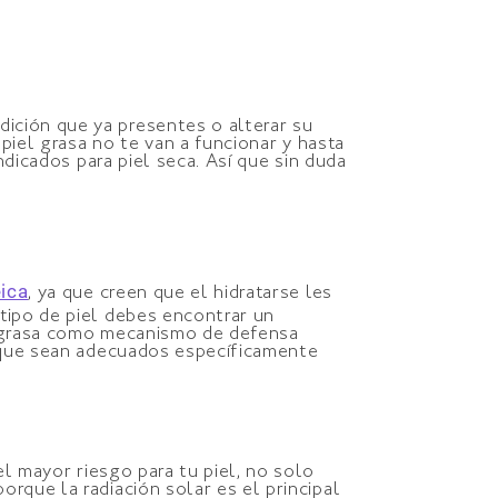
ición que ya presentes o alterar su
 piel grasa no te van a funcionar y hasta
ndicados para piel seca. Así que sin duda
éica
, ya que creen que el hidratarse les
e tipo de piel debes encontrar un
ás grasa como mecanismo de defensa
s que sean adecuados específicamente
el mayor riesgo para tu piel, no solo
rque la radiación solar es el principal