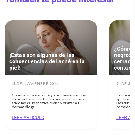
¿Cómo d
¡Estas son algunas de las
negros 
consecuencias del acné en la
cerrado
piel!
contam
13 DE NOVIEMBRE 2024
21 DE JU
Conoce sobre el acné y sus consecuencias
Conoce po
en la piel si no se tienen las precauciones
aplica nue
adecuadas. Identifica cuándo visitar a tu
Descubre s
dermatóloga.
comedones
LEER ARTÍCULO
LEER AR