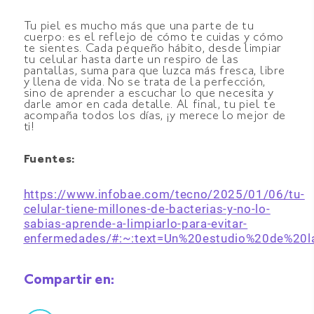
Tu piel es mucho más que una parte de tu
cuerpo: es el reflejo de cómo te cuidas y cómo
te sientes. Cada pequeño hábito, desde limpiar
tu celular hasta darte un respiro de las
pantallas, suma para que luzca más fresca, libre
y llena de vida. No se trata de la perfección,
sino de aprender a escuchar lo que necesita y
darle amor en cada detalle. Al final, tu piel te
acompaña todos los días, ¡y merece lo mejor de
ti!
Fuentes:
https://www.infobae.com/tecno/2025/01/06/tu-
celular-tiene-millones-de-bacterias-y-no-lo-
sabias-aprende-a-limpiarlo-para-evitar-
enfermedades/#:~:text=Un%20estudio%20de%20
Compartir en: