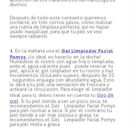
absorción de los tratamientos dermatológicos
diurnos.
Después de todo este contexto queremos
contarte, en tres cortos pasos, cómo realizar
una rutina de limpieza perfecta, así no hayas
usado maquillaje, para que tu piel se vea
siempre radiante:
1.
En la mañana usa el
Gel Limpiador Facial
Pomys
,
¡lo ideal es hacerlo en la ducha!
Humedece el rostro con agua fría o templada,
evita el agua caliente pues puede resecar tu
piel, aplica el gel limpiador en tu rostro y haz
movimientos circulares suaves, después de 30
segundos enjuaga con abundante agua. Esto
le dará a tu piel una sensación de frescura y
activará la circulación. Para elegir el limpiador
tipo de
ideal para ti, debes tener en cuenta tu
piel
.
Si tu piel tiende a ser un poco seca, te
recomendamos el Gel Limpiador Facial Pomys
para piel normal a seca. Si por el contrario tu
piel tiende a ser más oleosa o grasa, te
recomendamos el Gel Limpiador Facial Pomys
para piel mixta a grasa.