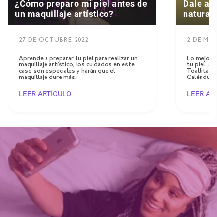
¿Cómo preparo mi piel antes de
Dale a t
un maquillaje artístico?
natural
27 DE OCTUBRE 2022
2 DE MAY
Aprende a preparar tu piel para realizar un
Lo mejor d
maquillaje artístico, los cuidados en este
tu piel. A
caso son especiales y harán que el
Toallitas 
maquillaje dure más.
Caléndula, 
LEER ARTÍCULO
LEER AR