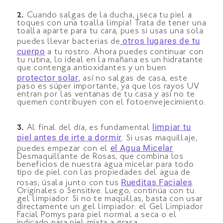
2.
Cuando salgas de la ducha, ¡seca tu piel a
toques con una toalla limpia! Trata de tener una
toalla aparte para tu cara, pues si usas una sola
otros lugares de tu
puedes llevar bacterias de
cuerpo
a tu rostro. Ahora puedes continuar con
tu rutina, lo ideal en la mañana es un hidratante
que contenga antioxidantes y un buen
protector solar
,
así no salgas de casa, este
paso es súper importante, ya que los rayos UV
entran por las ventanas de tu casa y así no te
quemen contribuyen con el fotoenvejecimiento.
limpiar tu
3.
Al final del día, es fundamental
piel antes de irte a dormir
.
Si usas maquillaje,
el Agua Micelar
puedes empezar con el
Desmaquillante de Rosas,
que combina los
beneficios de nuestra agua micelar para todo
tipo de piel con las propiedades del agua de
Rueditas Faciales
rosas; úsala junto con tus
Originales o Sensitive.
Luego, continúa con tu
gel limpiador. Si no te maquillas, basta con usar
directamente un gel limpiador:
el Gel Limpiador
Facial Pomys para piel normal a seca o el