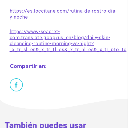
https://es.loccitane.com/rutina-de-rostro-dia-
y-noche
https://www-seacret-
com.translate.goog/us_en/blog/daily-skin-
cleansing-routine-morning-vs-night?
_x_tr_sl=en&_x_tr_tl=es&_x_tr_hl=es&_x_tr_pto=tc
Compartir en:
También puedes usar