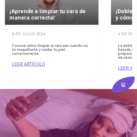
¡Aprende a limpiar tu cara de
¡Doble l
manera correcta!
y cómo 
8 DE JULIO 2024
6 DE DIC
Conoce cómo limpiar la cara aún cuando no
La doble li
te maquillaste y cuidar tu piel
basada en 
correctamente.
prepara nu
de skincar
LEER ARTÍCULO
LEER AR