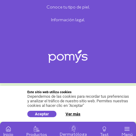
Conoce tu tipo de piel
Información legal
Este sitio web utiliza cookies
Dependemos de las cookies para recordar tus preferencias
Copyright ©Productos Familia S.A. 2021, todos los
y analizar el tráfico de nuestro sitio web. Permites nuestras
Política para protección de 
derechos reservados.
cookies al hacer clic en "Aceptar"
datos
Aceptar
Ver más
Dermatóloga
Inicio
Productos
Test
Menú