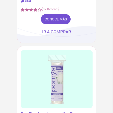
grasa
(
42
Reseñas
)
CONOCE MÁS
IR A COMPRAR