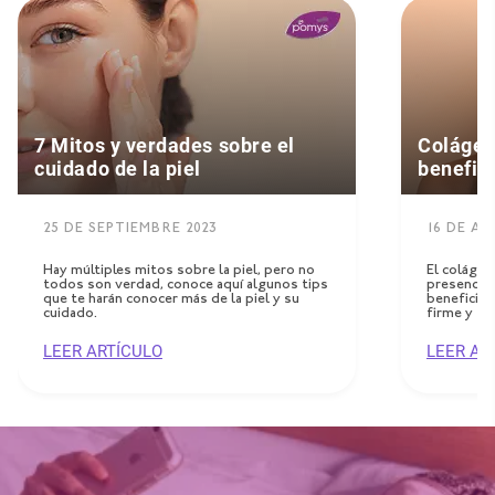
7 Mitos y verdades sobre el
Colágen
cuidado de la piel
benefici
25 DE SEPTIEMBRE 2023
16 DE A
Hay múltiples mitos sobre la piel, pero no
El colágen
todos son verdad, conoce aquí algunos tips
presencia 
que te harán conocer más de la piel y su
beneficios
cuidado.
firme y te
LEER ARTÍCULO
LEER AR