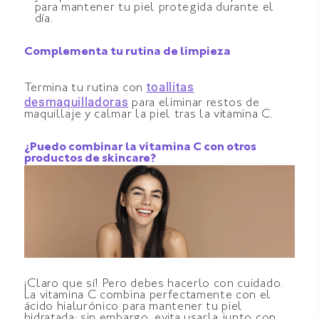
para mantener tu piel protegida durante el
día.
Complementa tu rutina de limpieza
toallitas
Termina tu rutina con
desmaquilladoras
para eliminar restos de
maquillaje y calmar la piel tras la vitamina C.
¿Puedo combinar la vitamina C con otros
productos de skincare?
¡Claro que sí! Pero debes hacerlo con cuidado.
La vitamina C combina perfectamente con el
ácido hialurónico para mantener tu piel
hidratada; sin embargo, evita usarla junto con