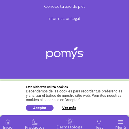
Conoce tu tipo de piel
Información legal
Este sitio web utiliza cookies
Dependemos de las cookies para recordar tus preferencias
Copyright ©Productos Familia S.A. 2021, todos los
y analizar el tráfico de nuestro sitio web. Permites nuestras
Política para protección de 
derechos reservados.
cookies al hacer clic en "Aceptar"
datos
Aceptar
Ver más
Dermatóloga
Inicio
Productos
Test
Menú