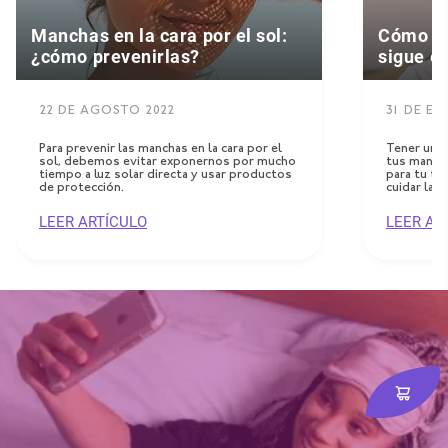
Manchas en la cara por el sol:
Cómo cui
¿cómo prevenirlas?
sigue es
22 DE AGOSTO 2022
31 DE EN
Para prevenir las manchas en la cara por el
Tener un r
sol, debemos evitar exponernos por mucho
tus manos
tiempo a luz solar directa y usar productos
para tu ti
de protección.
cuidar la pi
LEER ARTÍCULO
LEER AR