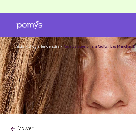
Inicio
/
Blog Y Tendencias
/
Que Es Bueno Para Quitar Las Manchas D
Volver