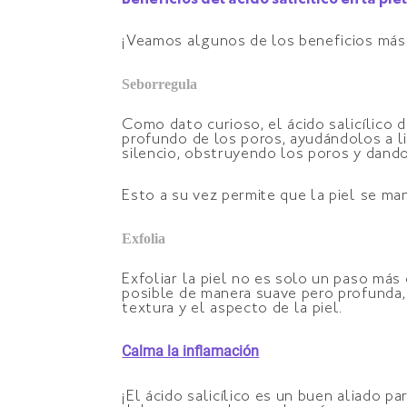
Beneficios del ácido salicílico en la pie
¡Veamos algunos de los beneficios más 
Seborregula
Como dato curioso, el ácido salicílico 
profundo de los poros, ayudándolos a li
silencio, obstruyendo los poros y dando
Esto a su vez permite que la piel se man
Exfolia
Exfoliar la piel no es solo un paso más 
posible de manera suave pero profunda,
textura y el aspecto de la piel.
Calma la inflamación
¡El ácido salicílico es un buen aliado p