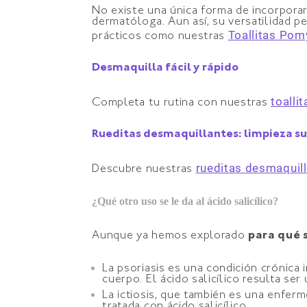
No existe una única forma de incorporar 
dermatóloga. Aun así, su versatilidad p
Toallitas Pom
prácticos como nuestras
Desmaquilla fácil y rápido
toalli
Completa tu rutina con nuestras
Rueditas desmaquillantes: limpieza su
rueditas desmaquil
Descubre nuestras
¿Qué otro uso se le da al ácido salicílico?
Aunque ya hemos explorado
para qué s
La psoriasis es una condición crónica 
cuerpo. El ácido salicílico resulta se
La ictiosis, que también es una enfe
tratada con ácido salicílico.