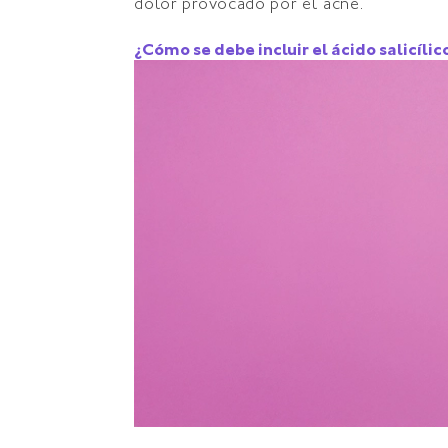
dolor provocado por el acné.
¿Cómo se debe incluir el ácido salicílic