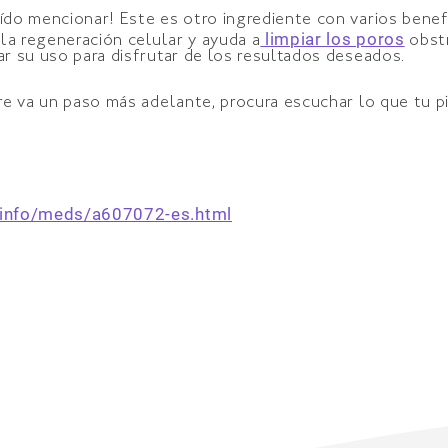
o mencionar! Este es otro ingrediente con varios benefic
limpiar los poros
la regeneración celular y ayuda a
obstr
r su uso para disfrutar de los resultados deseados.
e va un paso más adelante, procura escuchar lo que tu pi
ginfo/meds/a607072-es.html