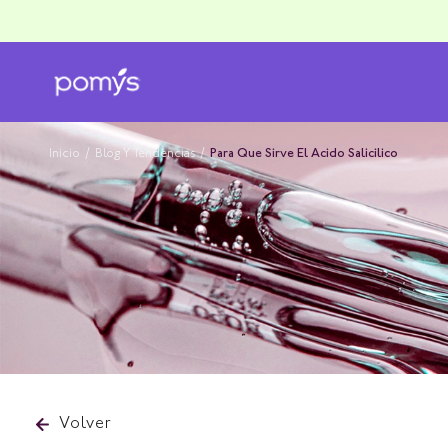
Inicio
/
Blog Y Tendencias
/
Para Que Sirve El Acido Salicilico
Volver