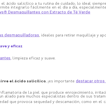
el ácido salicílico a tu rutina de cuidado; lo ideal siem
ermite integrarlo fácilmente en el día a día, especialme
ys® Desmaquillantes con Extracto de Té Verde
tas desmaquilladoras
, ideales para retirar maquillaje y ap
ave y eficaz
lantes
, limpieza eficaz y suave.
destacar otros
irve el ácido salicílico
, ¡es importante
inflamatoria de la piel que produce enrojecimiento, irrit
r un aliado para muchos especialistas dentro de sus tratam
rmedad que provoca sequedad y descamación, como en el c