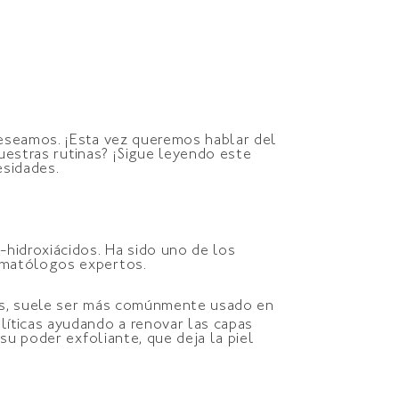
deseamos. ¡Esta vez queremos hablar del
uestras rutinas? ¡Sigue leyendo este
esidades.
hidroxiácidos. Ha sido uno de los
rmatólogos expertos.
ios, suele ser más comúnmente usado en
líticas ayudando a renovar las capas
su poder exfoliante, que deja la piel